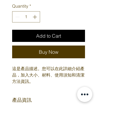
Quantity
*
Add to Cart
Buy Now
這是產品描述。您可以在此詳細介紹產
品，加入大小、材料、使用須知和清潔
方法資訊。
產品資訊
您可以在此詳細介紹產品，加入
大小、
退貨和退款政策
材料、使用須知和清潔方法資訊
。您也
可以解釋產品的賣點和可以帶來的好
您可以在此向顧客介紹在遇上不滿意購
處。
運送資訊
物體驗時可以採取的行動。 