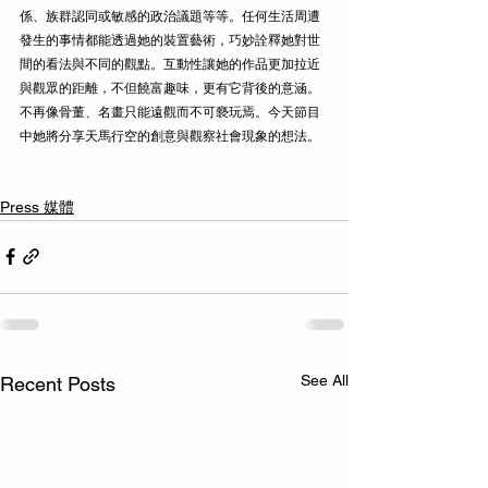
係、族群認同或敏感的政­治議題等等。任何生活周遭
發生的事情都能透過她的裝置藝術，巧妙詮釋她對世
間的看法與­不同的觀點。互動性讓她的作品更加拉近
與觀眾的距離，不但饒富趣味，更有它背後的意涵­。
不再像骨董、名畫只能遠觀而不可褻玩焉。今天節目
中她將分享天馬行空的創意與觀察社­會現象的想法。
Press 媒體
See All
Recent Posts