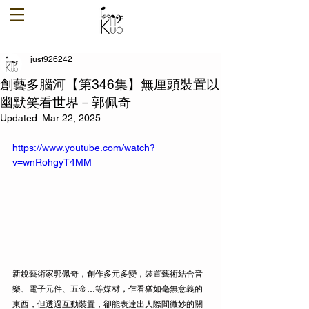
just926242
創藝多腦河【第346集】無厘頭裝置以
幽默笑看世界－郭佩奇
Updated:
Mar 22, 2025
https://www.youtube.com/watch?
v=wnRohgyT4MM
新銳藝術家郭佩奇，創作多元多變，裝置藝術結合音
樂、電子元件、五金…等媒材，乍看猶­如毫無意義的
東西，但透過互動裝置，卻能表達出人際間微妙的關