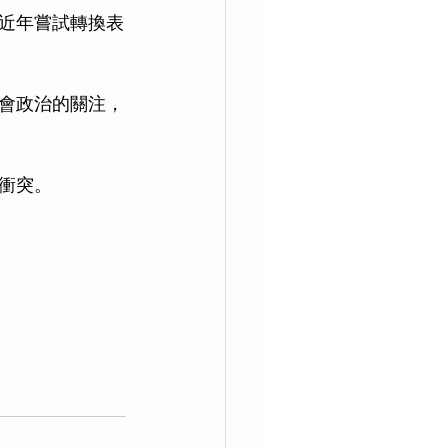
近年嘗試轉換表
會政治的關注，
衝突。