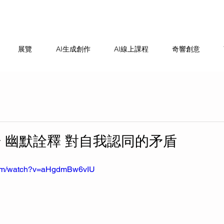
展覽
AI生成創作
AI線上課程
奇響創意
 幽默詮釋 對自我認同的矛盾
com/watch?v=aHgdmBw6vIU