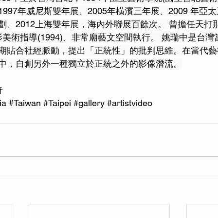
97年威尼斯雙年展、2005年橫濱三年展、2009 年亞太
劃、2012上海雙年展，海內外聯展百餘次。 曾擔任天打
昌電影美術指導(1994)、非常廟藝文空間執行。 姚瑞中是台
期貼合社經脈動，提出「正統性」的批判思維。在當代藝
中，自創另外一種獨立於正統之外的影像潛流。
奇
ia
#Taiwan
#Taipei
#gallery
#artistvideo