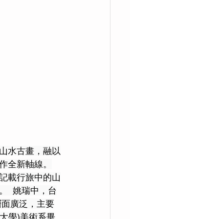
山水古畫，融以
作全新軸線。
記載行旅中的山
  姚瑞中，台
層面廣泛，主要
術大學)美術系畢