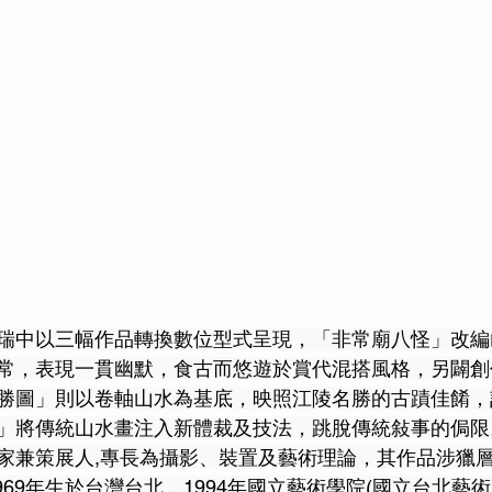
瑞中以三幅作品轉換數位型式呈現，「非常廟八怪」改編
常，表現一貫幽默，食古而悠遊於賞代混搭風格，另闢創
勝圖」則以卷軸山水為基底，映照江陵名勝的古蹟佳餚，
」將傳統山水畫注入新體裁及技法，跳脫傳統敍事的侷限。
家兼策展人,專長為攝影、裝置及藝術理論，其作品涉獵
969年生於台灣台北，1994年國立藝術學院(國立台北藝