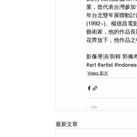
業，曾代表台灣參加19
年台北雙年展聯動計
(1992~)、楊德
藝術家，他的作品長
花齊放下，他作品之
影像導演/剪輯 郭佩
#art
#artist
#indones
Video 影片
最新文章