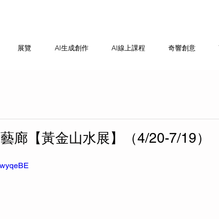
展覽
AI生成創作
AI線上課程
奇響創意
廊【黃金山水展】（4/20-7/19）
EQwyqeBE