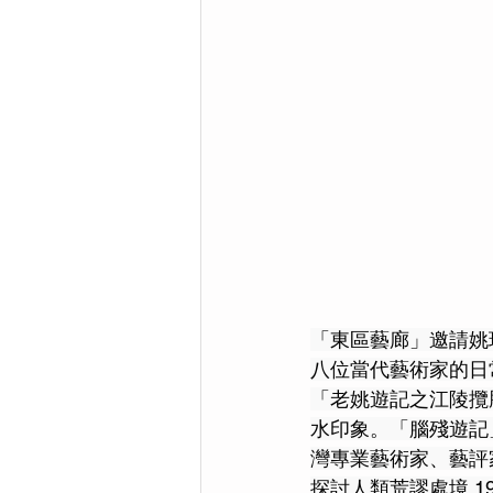
「東區藝廊」邀請姚
八位當代藝術家的日
「老姚遊記之江陵攬
水印象。「腦殘遊記
灣專業藝術家、藝評
探討人類荒謬處境.1