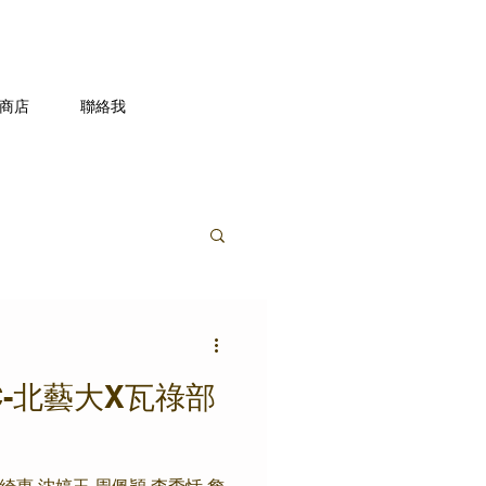
商店
聯絡我
C-北藝大X瓦祿部