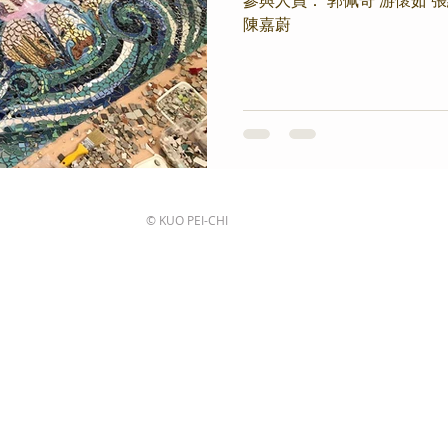
參與人員： 郭佩奇 游懷茹 張
陳嘉蔚
© KUO PEI-CHI