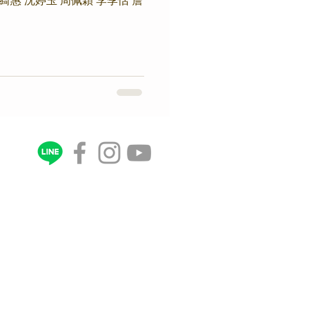
綺惠 沈婷玉 周佩穎 李季恬 詹